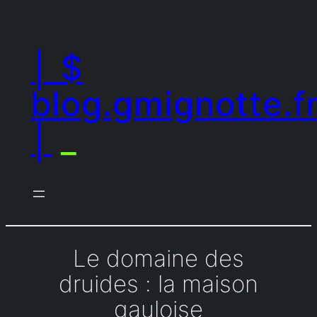
Aller
au
│ $
contenu
blog.gmignotte.f
│
_
Le domaine des
druides : la maison
gauloise