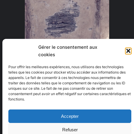
Gérer le consentement aux
cookies
Partager :
Pour offrir les meilleures expériences, nous utilisons des technologies
telles que les cookies pour stocker et/ou accéder aux informations des
X
LinkedIn
E-mail
appareils. Le fait de consentir à ces technologies nous permettra de
traiter des données telles que le comportement de navigation ou les ID
uniques sur ce site. Le fait de ne pas consentir ou de retirer son
J’aime ça :
consentement peut avoir un effet négatif sur certaines caractéristiques et
fonctions.
Accepter
Refuser
Apprendre avec M.MIGNOTTE
|
CV
|
Linkedin