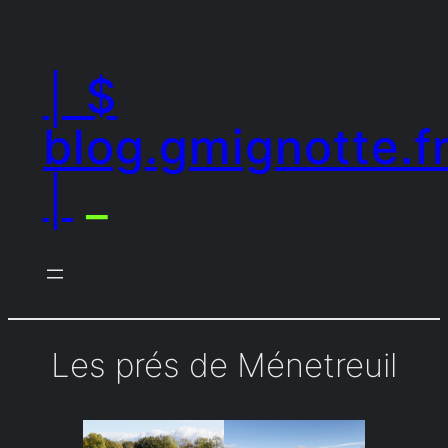
Aller
au
│ $
contenu
blog.gmignotte.f
│
_
Les prés de Ménetreuil