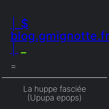
Aller
au
│ $
contenu
blog.gmignotte.f
│
_
La huppe fasciée
(Upupa epops)