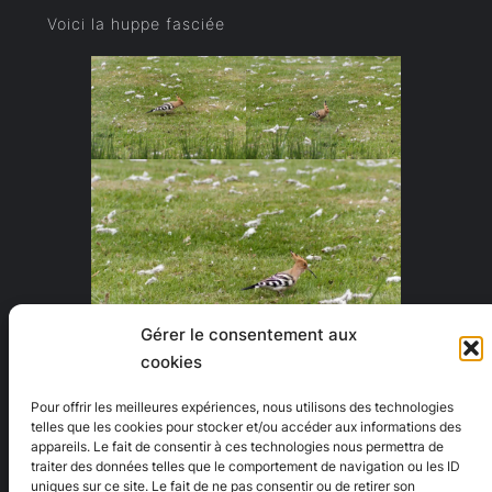
Voici la
huppe fasciée
Gérer le consentement aux
cookies
Partager :
Pour offrir les meilleures expériences, nous utilisons des technologies
telles que les cookies pour stocker et/ou accéder aux informations des
X
LinkedIn
E-mail
appareils. Le fait de consentir à ces technologies nous permettra de
traiter des données telles que le comportement de navigation ou les ID
uniques sur ce site. Le fait de ne pas consentir ou de retirer son